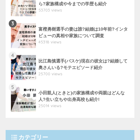
ら?家族構成や今までの学歴も紹介
53703 views
3
富樫勇樹選手の妻は誰?結婚は10年前?インタ
ビューの真相や家族について調査
45318 views
4
比江島慎選手(バスケ)現在の彼女は?結婚して
奥さんいる?モテエピソード紹介
25700 views
5
小田凱人(ときと)の家族構成や両親はどんな
人?生い立ちや出身高校も紹介!
25014 views
カテゴリー