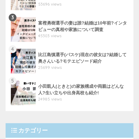
53696 views
3
富樫勇樹選手の妻は誰?結婚は10年前?インタ
ビューの真相や家族について調査
45303 views
4
比江島慎選手(バスケ)現在の彼女は?結婚して
奥さんいる?モテエピソード紹介
25699 views
5
小田凱人(ときと)の家族構成や両親はどんな
人?生い立ちや出身高校も紹介!
24985 views
カテゴリー