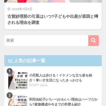
2024年7月9日
古賀紗理那の引退はいつ?子どもや出産が原因と噂
される理由を調査
人気の記事一覧
1
小田凱人は歩ける！イケメンな立ち姿を紹
介！車いす生活になったきっかけも
127237 views
2
和田由紀子(バレー)かわいい理由はハーフだか
ら?家族構成や今までの学歴も紹介