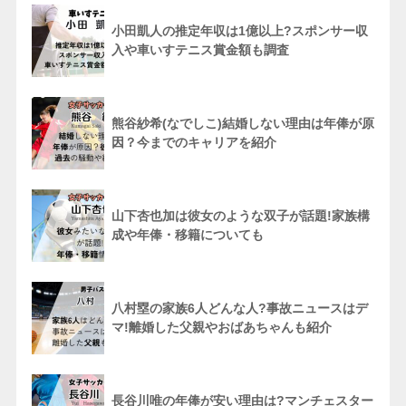
小田凱人の推定年収は1億以上?スポンサー収
入や車いすテニス賞金額も調査
熊谷紗希(なでしこ)結婚しない理由は年俸が原
因？今までのキャリアを紹介
山下杏也加は彼女のような双子が話題!家族構
成や年俸・移籍についても
八村塁の家族6人どんな人?事故ニュースはデ
マ!離婚した父親やおばあちゃんも紹介
長谷川唯の年俸が安い理由は?マンチェスター