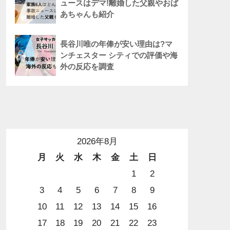
ュースはデマ!離婚した父親やおば
あちゃんも紹介
長谷川唯の年俸が安い理由は?マ
ンチェスター シティでの評価や海
外の反応を調査
2026年8月
月
火
水
木
金
土
日
1
2
3
4
5
6
7
8
9
10
11
12
13
14
15
16
17
18
19
20
21
22
23