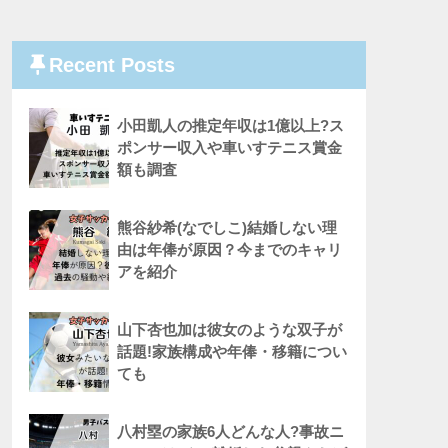
Recent Posts
小田凱人の推定年収は1億以上?ス
ポンサー収入や車いすテニス賞金
額も調査
熊谷紗希(なでしこ)結婚しない理
由は年俸が原因？今までのキャリ
アを紹介
山下杏也加は彼女のような双子が
話題!家族構成や年俸・移籍につい
ても
八村塁の家族6人どんな人?事故ニ