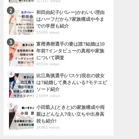
127237 views
2
和田由紀子(バレー)かわいい理由
はハーフだから?家族構成や今ま
での学歴も紹介
53696 views
3
富樫勇樹選手の妻は誰?結婚は10
年前?インタビューの真相や家族
について調査
45304 views
4
比江島慎選手(バスケ)現在の彼女
は?結婚して奥さんいる?モテエピ
ソード紹介
25699 views
5
小田凱人(ときと)の家族構成や両
親はどんな人?生い立ちや出身高
校も紹介!
24985 views