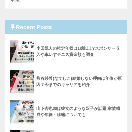
Recent Posts
小田凱人の推定年収は1億以上?スポンサー収
入や車いすテニス賞金額も調査
熊谷紗希(なでしこ)結婚しない理由は年俸が原
因？今までのキャリアを紹介
山下杏也加は彼女のような双子が話題!家族構
成や年俸・移籍についても