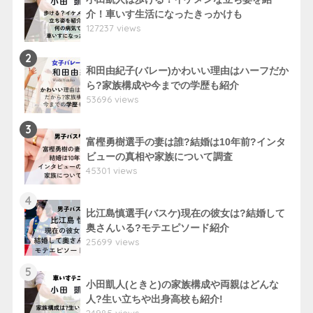
介！車いす生活になったきっかけも
127237 views
2
和田由紀子(バレー)かわいい理由はハーフだか
ら?家族構成や今までの学歴も紹介
53696 views
3
富樫勇樹選手の妻は誰?結婚は10年前?インタ
ビューの真相や家族について調査
45301 views
4
比江島慎選手(バスケ)現在の彼女は?結婚して
奥さんいる?モテエピソード紹介
25699 views
5
小田凱人(ときと)の家族構成や両親はどんな
人?生い立ちや出身高校も紹介!