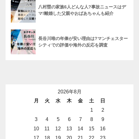
八村塁の家族6人どんな人?事故ニュースはデ
マ!離婚した父親やおばあちゃんも紹介
長谷川唯の年俸が安い理由は?マンチェスター
シティでの評価や海外の反応を調査
2026年8月
月
火
水
木
金
土
日
1
2
3
4
5
6
7
8
9
10
11
12
13
14
15
16
17
18
19
20
21
22
23