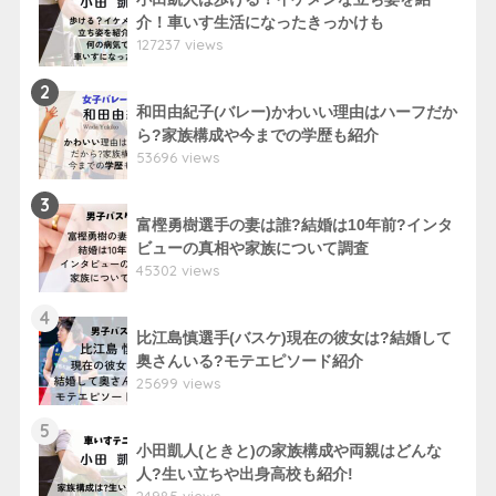
介！車いす生活になったきっかけも
127237 views
2
和田由紀子(バレー)かわいい理由はハーフだか
ら?家族構成や今までの学歴も紹介
53696 views
3
富樫勇樹選手の妻は誰?結婚は10年前?インタ
ビューの真相や家族について調査
45302 views
4
比江島慎選手(バスケ)現在の彼女は?結婚して
奥さんいる?モテエピソード紹介
25699 views
5
小田凱人(ときと)の家族構成や両親はどんな
人?生い立ちや出身高校も紹介!