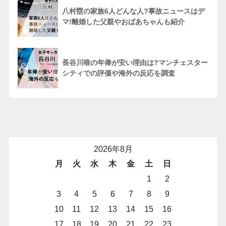
八村塁の家族6人どんな人?事故ニュースはデ
マ!離婚した父親やおばあちゃんも紹介
長谷川唯の年俸が安い理由は?マンチェスター
シティでの評価や海外の反応を調査
2026年8月
月
火
水
木
金
土
日
1
2
3
4
5
6
7
8
9
10
11
12
13
14
15
16
17
18
19
20
21
22
23