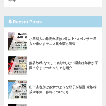
Recent Posts
小田凱人の推定年収は1億以上?スポンサー収
入や車いすテニス賞金額も調査
熊谷紗希(なでしこ)結婚しない理由は年俸が原
因？今までのキャリアを紹介
山下杏也加は彼女のような双子が話題!家族構
成や年俸・移籍についても