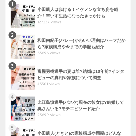
1
小田凱人は歩ける！イケメンな立ち姿を紹
介！車いす生活になったきっかけも
127237 views
2
和田由紀子(バレー)かわいい理由はハーフだか
ら?家族構成や今までの学歴も紹介
53696 views
3
富樫勇樹選手の妻は誰?結婚は10年前?インタ
ビューの真相や家族について調査
45301 views
4
比江島慎選手(バスケ)現在の彼女は?結婚して
奥さんいる?モテエピソード紹介
25699 views
5
小田凱人(ときと)の家族構成や両親はどんな