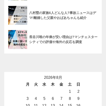
八村塁の家族6人どんな人?事故ニュースはデ
マ!離婚した父親やおばあちゃんも紹介
長谷川唯の年俸が安い理由は?マンチェスター
シティでの評価や海外の反応を調査
2026年8月
月
火
水
木
金
土
日
1
2
3
4
5
6
7
8
9
10
11
12
13
14
15
16