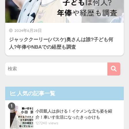
2024年6月28日
ジャッククーリー(バスケ)奥さんは誰?子ども何
人?年俸やNBAでの経歴も調査
人気の記事一覧
1
小田凱人は歩ける！イケメンな立ち姿を紹
介！車いす生活になったきっかけも
127240 views