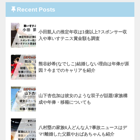
Recent Posts
小田凱人の推定年収は1億以上?スポンサー収
入や車いすテニス賞金額も調査
熊谷紗希(なでしこ)結婚しない理由は年俸が原
因？今までのキャリアを紹介
山下杏也加は彼女のような双子が話題!家族構
成や年俸・移籍についても
八村塁の家族6人どんな人?事故ニュースはデ
マ!離婚した父親やおばあちゃんも紹介