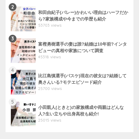
2
和田由紀子(バレー)かわいい理由はハーフだか
ら?家族構成や今までの学歴も紹介
53703 views
3
富樫勇樹選手の妻は誰?結婚は10年前?インタ
ビューの真相や家族について調査
45318 views
4
比江島慎選手(バスケ)現在の彼女は?結婚して
奥さんいる?モテエピソード紹介
25700 views
5
小田凱人(ときと)の家族構成や両親はどんな
人?生い立ちや出身高校も紹介!
25015 views