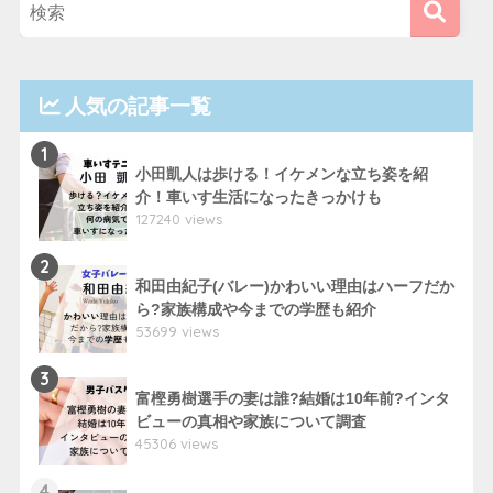
人気の記事一覧
1
小田凱人は歩ける！イケメンな立ち姿を紹
介！車いす生活になったきっかけも
127240 views
2
和田由紀子(バレー)かわいい理由はハーフだか
ら?家族構成や今までの学歴も紹介
53699 views
3
富樫勇樹選手の妻は誰?結婚は10年前?インタ
ビューの真相や家族について調査
45306 views
4