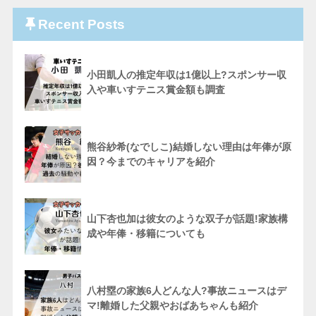
Recent Posts
小田凱人の推定年収は1億以上?スポンサー収
入や車いすテニス賞金額も調査
熊谷紗希(なでしこ)結婚しない理由は年俸が原
因？今までのキャリアを紹介
山下杏也加は彼女のような双子が話題!家族構
成や年俸・移籍についても
八村塁の家族6人どんな人?事故ニュースはデ
マ!離婚した父親やおばあちゃんも紹介