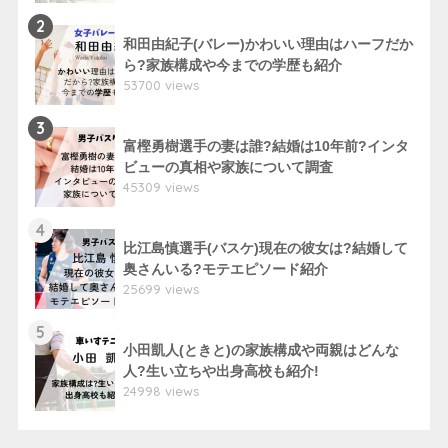
2
和田由紀子(バレー)かわいい理由はハーフだか
ら?家族構成や今までの学歴も紹介
53700 views
3
富樫勇樹選手の妻は誰?結婚は10年前?インタ
ビューの真相や家族について調査
45309 views
4
比江島慎選手(バスケ)現在の彼女は?結婚して
奥さんいる?モテエピソード紹介
25699 views
5
小田凱人(ときと)の家族構成や両親はどんな
人?生い立ちや出身高校も紹介!
24998 views