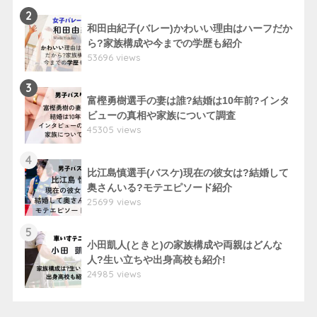
2
和田由紀子(バレー)かわいい理由はハーフだか
ら?家族構成や今までの学歴も紹介
53696 views
3
富樫勇樹選手の妻は誰?結婚は10年前?インタ
ビューの真相や家族について調査
45305 views
4
比江島慎選手(バスケ)現在の彼女は?結婚して
奥さんいる?モテエピソード紹介
25699 views
5
小田凱人(ときと)の家族構成や両親はどんな
人?生い立ちや出身高校も紹介!
24985 views