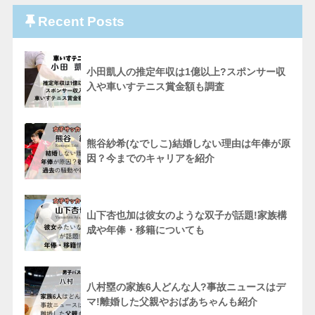
Recent Posts
小田凱人の推定年収は1億以上?スポンサー収
入や車いすテニス賞金額も調査
熊谷紗希(なでしこ)結婚しない理由は年俸が原
因？今までのキャリアを紹介
山下杏也加は彼女のような双子が話題!家族構
成や年俸・移籍についても
八村塁の家族6人どんな人?事故ニュースはデ
マ!離婚した父親やおばあちゃんも紹介