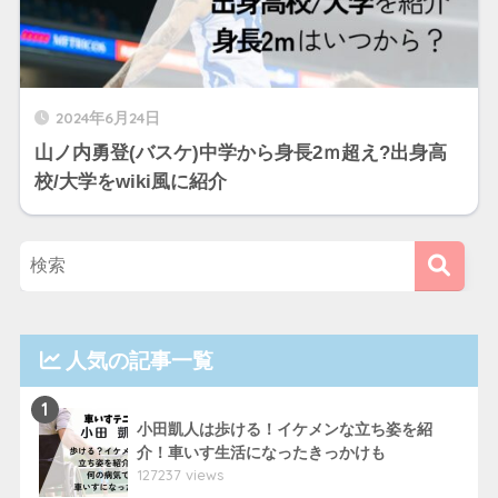
2024年6月24日
山ノ内勇登(バスケ)中学から身長2ｍ超え?出身高
校/大学をwiki風に紹介
人気の記事一覧
1
小田凱人は歩ける！イケメンな立ち姿を紹
介！車いす生活になったきっかけも
127237 views