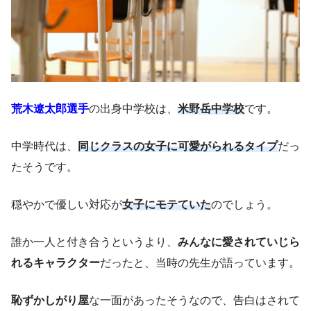
荒木遼太郎選手
の出身中学校は、
米野岳中学校
です。
中学時代は、
同じクラスの女子に可愛がられるタイプ
だっ
たそうです。
穏やかで優しい対応が
女子にモテていた
のでしょう。
誰か一人と付き合うというより、
みんなに愛されていじら
れるキャラクター
だったと、当時の先生が語っています。
恥ずかしがり屋
な一面があったそうなので、告白はされて