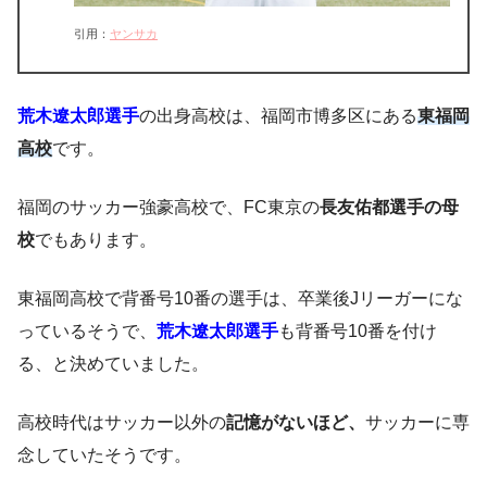
引用：
ヤンサカ
荒木遼太郎選手
の出身高校は、福岡市博多区にある
東福岡
高校
です。
福岡のサッカー強豪高校で、FC東京の
長友佑都選手の母
校
でもあります。
東福岡高校で背番号10番の選手は、卒業後Jリーガーにな
っているそうで、
荒木遼太郎選手
も背番号10番を付け
る、と決めていました。
高校時代はサッカー以外の
記憶がないほど、
サッカーに専
念していたそうです。