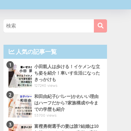
人気の記事一覧
1
小田凱人は歩ける！イケメンな立
ち姿を紹介！車いす生活になった
きっかけも
127240 views
2
和田由紀子(バレー)かわいい理由
はハーフだから?家族構成や今ま
での学歴も紹介
53700 views
3
富樫勇樹選手の妻は誰?結婚は10