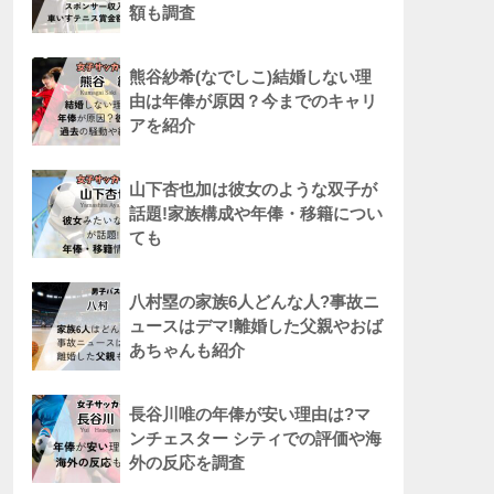
額も調査
熊谷紗希(なでしこ)結婚しない理
由は年俸が原因？今までのキャリ
アを紹介
山下杏也加は彼女のような双子が
話題!家族構成や年俸・移籍につい
ても
八村塁の家族6人どんな人?事故ニ
ュースはデマ!離婚した父親やおば
あちゃんも紹介
長谷川唯の年俸が安い理由は?マ
ンチェスター シティでの評価や海
外の反応を調査