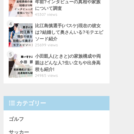
年前?インタビューの真相や家族
について調査
45307 views
4
比江島慎選手(バスケ)現在の彼女
は?結婚して奥さんいる?モテエピ
ソード紹介
25699 views
5
小田凱人(ときと)の家族構成や両
親はどんな人?生い立ちや出身高
校も紹介!
24985 views
カテゴリー
ゴルフ
サッカー