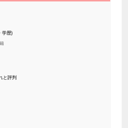
学歴)
籍
れと評判