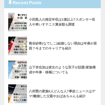
Recent Posts
小田凱人の推定年収は1億以上?スポンサー収
入や車いすテニス賞金額も調査
熊谷紗希(なでしこ)結婚しない理由は年俸が原
因？今までのキャリアを紹介
山下杏也加は彼女のような双子が話題!家族構
成や年俸・移籍についても
八村塁の家族6人どんな人?事故ニュースはデ
マ!離婚した父親やおばあちゃんも紹介