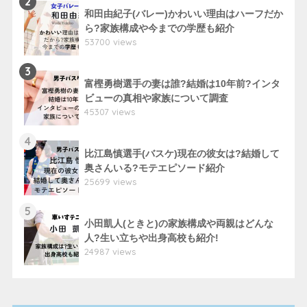
2
和田由紀子(バレー)かわいい理由はハーフだか
ら?家族構成や今までの学歴も紹介
53700 views
3
富樫勇樹選手の妻は誰?結婚は10年前?インタ
ビューの真相や家族について調査
45307 views
4
比江島慎選手(バスケ)現在の彼女は?結婚して
奥さんいる?モテエピソード紹介
25699 views
5
小田凱人(ときと)の家族構成や両親はどんな
人?生い立ちや出身高校も紹介!
24987 views