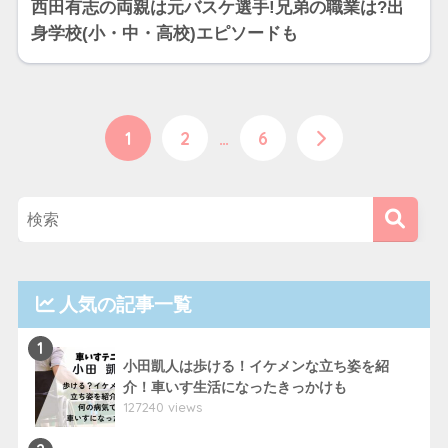
西田有志の両親は元バスケ選手!兄弟の職業は?出
身学校(小・中・高校)エピソードも
1
2
…
6
人気の記事一覧
1
小田凱人は歩ける！イケメンな立ち姿を紹
介！車いす生活になったきっかけも
127240 views