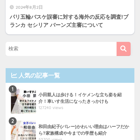
2024年8月2日
パリ五輪バスケ誤審に対する海外の反応を調査!ブ
ランカ セシリア バーンズ主審について
人気の記事一覧
1
小田凱人は歩ける！イケメンな立ち姿を紹
介！車いす生活になったきっかけも
127240 views
2
和田由紀子(バレー)かわいい理由はハーフだか
ら?家族構成や今までの学歴も紹介
53700 views