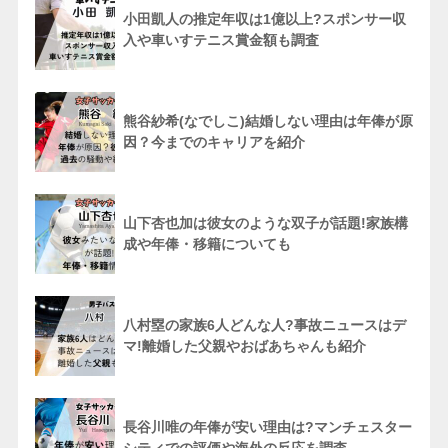
小田凱人の推定年収は1億以上?スポンサー収
入や車いすテニス賞金額も調査
熊谷紗希(なでしこ)結婚しない理由は年俸が原
因？今までのキャリアを紹介
山下杏也加は彼女のような双子が話題!家族構
成や年俸・移籍についても
八村塁の家族6人どんな人?事故ニュースはデ
マ!離婚した父親やおばあちゃんも紹介
長谷川唯の年俸が安い理由は?マンチェスター