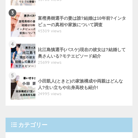
3
富樫勇樹選手の妻は誰?結婚は10年前?インタ
ビューの真相や家族について調査
45309 views
4
比江島慎選手(バスケ)現在の彼女は?結婚して
奥さんいる?モテエピソード紹介
25699 views
5
小田凱人(ときと)の家族構成や両親はどんな
人?生い立ちや出身高校も紹介!
24995 views
カテゴリー