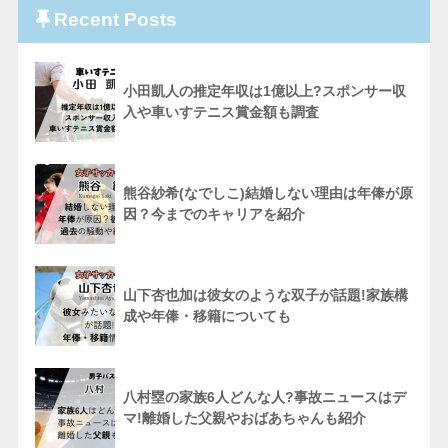
Recent Posts
小田凱人の推定年収は1億以上?スポンサー収
入や車いすテニス賞金額も調査
熊谷紗希(なでしこ)結婚しない理由は年俸が原
因？今までのキャリアを紹介
山下杏也加は彼女のような双子が話題!家族構
成や年俸・移籍についても
八村塁の家族6人どんな人?事故ニュースはデ
マ!離婚した父親やおばあちゃんも紹介