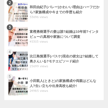
2
和田由紀子(バレー)かわいい理由はハーフだか
ら?家族構成や今までの学歴も紹介
53696 views
3
富樫勇樹選手の妻は誰?結婚は10年前?インタ
ビューの真相や家族について調査
45303 views
4
比江島慎選手(バスケ)現在の彼女は?結婚して
奥さんいる?モテエピソード紹介
25699 views
5
小田凱人(ときと)の家族構成や両親はどんな
人?生い立ちや出身高校も紹介!
24985 views