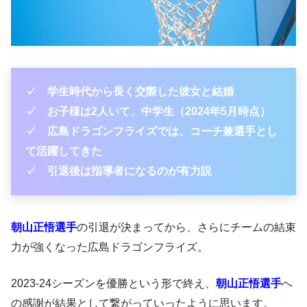
✓
学生時代から長く交際した彼女と結婚
✓
お子様は2人いて、中学生
（2024年5月時点）
✓
広島ドラゴンフライズでは、コーチ兼選手とし
て活躍してきた
✓ 引退後は指導者になるのが有力説
朝山正悟選手
の引退が決まってから、さらにチームの結束
力が強くなった広島ドラゴンフライズ。
2023-24シーズンを優勝という形で終え、
朝山正悟選手
へ
の感謝が結果として繋がっていったように思います。