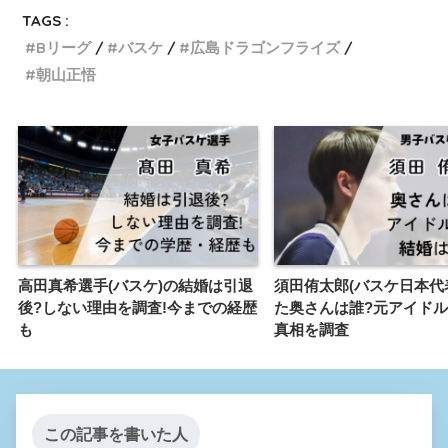
TAGS :
Bリーグ
バスケ
広島ドラゴンフライズ
朝山正悟
高田真希選手(バスケ)の結婚は引退
須田侑太郎(バスケ日本代
後?しない理由を調査!今までの経歴
た奥さんは誰?元アイド
も
真相を調査
この記事を書いた人