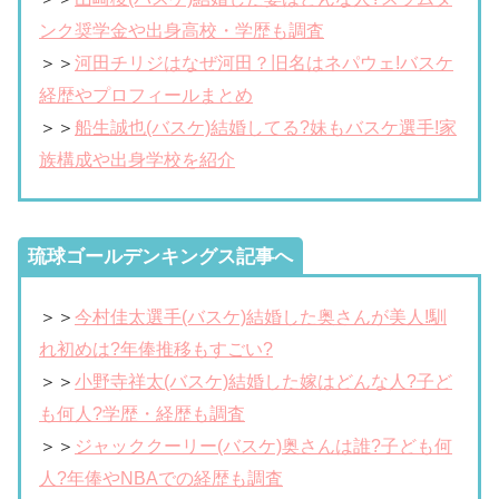
ンク奨学金や出身高校・学歴も調査
＞＞
河田チリジはなぜ河田？旧名はネパウェ!バスケ
経歴やプロフィールまとめ
＞＞
船生誠也(バスケ)結婚してる?妹もバスケ選手!家
族構成や出身学校を紹介
琉球ゴールデンキングス記事へ
＞＞
今村佳太選手(バスケ)結婚した奥さんが美人!馴
れ初めは?年俸推移もすごい?
＞＞
小野寺祥太(バスケ)結婚した嫁はどんな人?子ど
も何人?学歴・経歴も調査
＞＞
ジャッククーリー(バスケ)奥さんは誰?子ども何
人?年俸やNBAでの経歴も調査