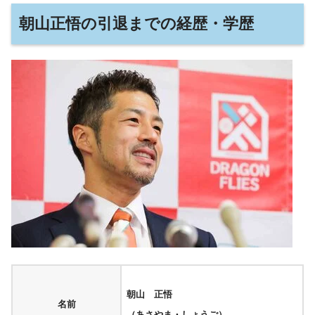
朝山正悟の引退までの経歴・学歴
朝山 正悟
名前
（あさやま・しょうご）