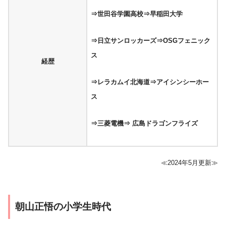
⇒世田谷学園高校
⇒早稲田大学
⇒日立サンロッカーズ⇒OSGフェニック
ス
経歴
⇒レラカムイ北海道⇒アイシンシーホー
ス
⇒三菱電機
⇒ 広島ドラゴンフライズ
≪2024年5月更新≫
朝山正悟の小学生時代