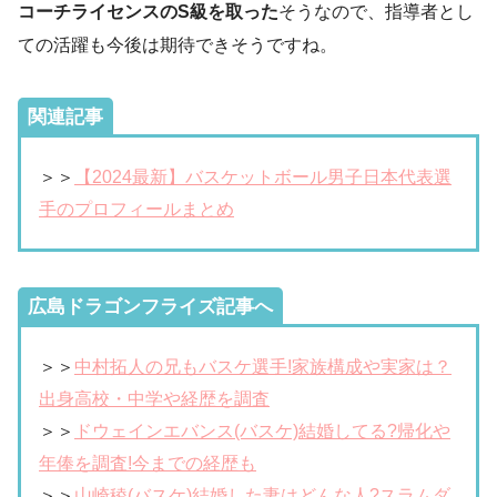
コーチライセンスのS級を取った
そうなので、指導者とし
ての活躍も今後は期待できそうですね。
関連記事
＞＞
【2024最新】バスケットボール男子日本代表選
手のプロフィールまとめ
広島ドラゴンフライズ記事へ
＞＞
中村拓人の兄もバスケ選手!家族構成や実家は？
出身高校・中学や経歴を調査
＞＞
ドウェインエバンス(バスケ)結婚してる?帰化や
年俸を調査!今までの経歴も
＞＞
山崎稜(バスケ)結婚した妻はどんな人?スラムダ