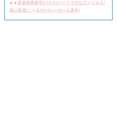
＞＞
渡邉飛勇選手(バスケ)ハーフで父はアメリカ人!
弟は晃瑠(こーる)でバレーボール選手!