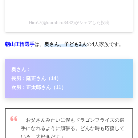
Hiro♡(@dorahiro3482)がシェアした投稿
朝山正悟選手
は、
奥さん、子ども2人
の4人家族です。
奥さん：
長男：隆正さん（14）
次男：正太郎さん（11）
「お父さんみたいに僕もドラゴンフライズの選
手になれるように頑張る。どんな時も応援して
いる。大好きだよ」