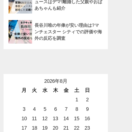
ュースはデマ!離婚した父親やおば
あちゃんも紹介
長谷川唯の年俸が安い理由は?マ
ンチェスター シティでの評価や海
外の反応を調査
2026年8月
月
火
水
木
金
土
日
1
2
3
4
5
6
7
8
9
10
11
12
13
14
15
16
17
18
19
20
21
22
23