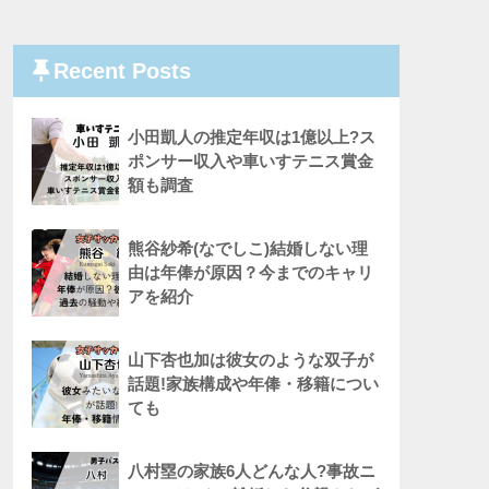
Recent Posts
小田凱人の推定年収は1億以上?ス
ポンサー収入や車いすテニス賞金
額も調査
熊谷紗希(なでしこ)結婚しない理
由は年俸が原因？今までのキャリ
アを紹介
山下杏也加は彼女のような双子が
話題!家族構成や年俸・移籍につい
ても
八村塁の家族6人どんな人?事故ニ