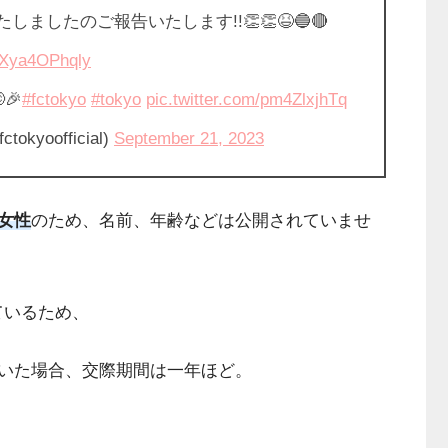
ましたのご報告いたします!!👏👏😆🔵🔴
o/Xya4OPhqly
🎉
#fctokyo
#tokyo
pic.twitter.com/pm4ZlxjhTq
yoofficial)
September 21, 2023
女性
のため、名前、年齢などは公開されていませ
ているため、
いた場合、交際期間は一年ほど。