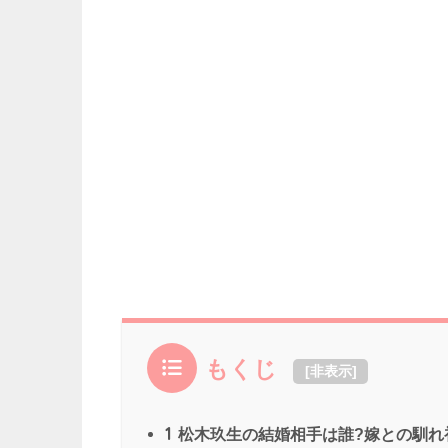
もくじ
[
非表示
]
1
松木玖生の結婚相手は誰?嫁との馴れ