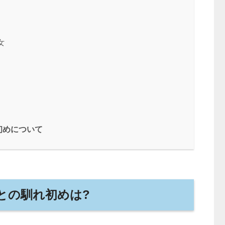
女
初めについて
との馴れ初めは?