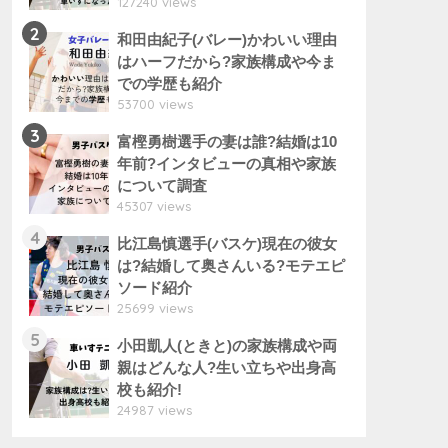
127240 views
2
和田由紀子(バレー)かわいい理由
はハーフだから?家族構成や今ま
での学歴も紹介
53700 views
3
富樫勇樹選手の妻は誰?結婚は10
年前?インタビューの真相や家族
について調査
45307 views
4
比江島慎選手(バスケ)現在の彼女
は?結婚して奥さんいる?モテエピ
ソード紹介
25699 views
5
小田凱人(ときと)の家族構成や両
親はどんな人?生い立ちや出身高
校も紹介!
24987 views